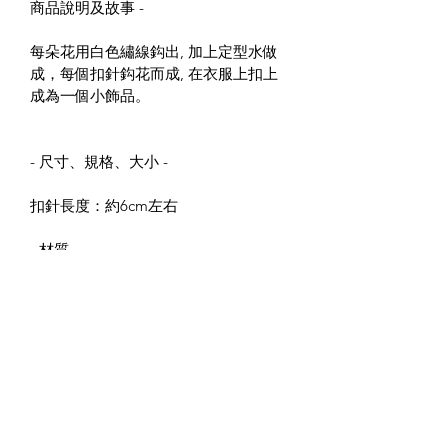
商品說明及故事 -
每朵花用白色繡線鈎出, 加上定型水做
成，每個扣針鈎花而成, 在衣服上扣上
成為一個小飾品。
- 尺寸、規格、大小 -
扣針長度：約6cm左右
- 材質 -
繡線
鍍金扣針
產地：香港 , 手工製作
- 使用及保養方式 -